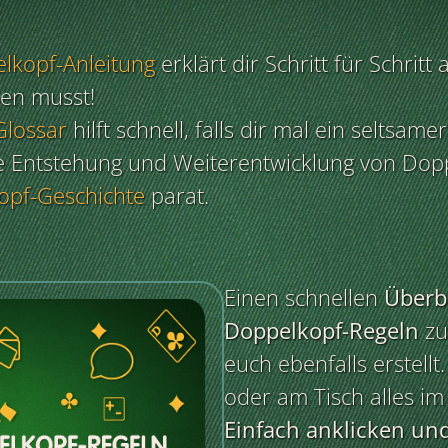
lkopf-Anleitung
erklärt dir Schritt für Schritt 
sen musst!
Glossar
hilft schnell, falls dir mal ein seltsam
ie Entstehung und Weiterentwicklung von Dop
opf-Geschichte
parat.
Einen schnellen
Überbl
Doppelkopf-Regeln
zu
euch ebenfalls erstellt
oder am Tisch alles im 
Einfach anklicken un