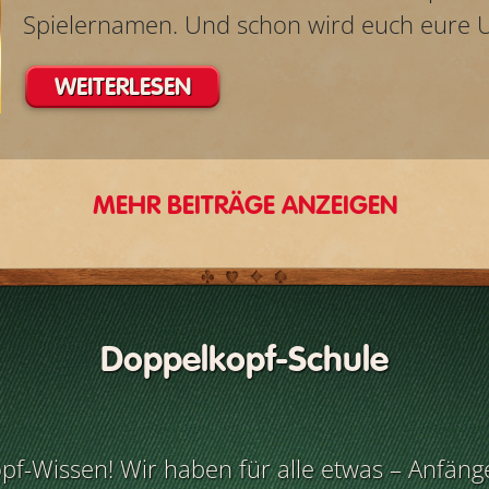
Spielernamen. Und schon wird euch eure U
WEITERLESEN
MEHR BEITRÄGE ANZEIGEN
Doppelkopf-Schule
pf-Wissen! Wir haben für alle etwas – Anfänge