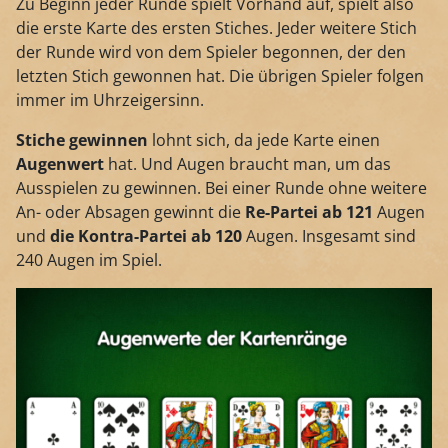
Zu Beginn jeder Runde spielt Vorhand auf, spielt also
die erste Karte des ersten Stiches. Jeder weitere Stich
der Runde wird von dem Spieler begonnen, der den
letzten Stich gewonnen hat. Die übrigen Spieler folgen
immer im Uhrzeigersinn.
Stiche gewinnen
lohnt sich, da jede Karte einen
Augenwert
hat. Und Augen braucht man, um das
Ausspielen zu gewinnen. Bei einer Runde ohne weitere
An- oder Absagen gewinnt die
Re-Partei ab 121
Augen
und
die Kontra-Partei ab 120
Augen. Insgesamt sind
240 Augen im Spiel.