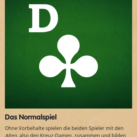
Das Normalspiel
Ohne Vorbehalte spielen die beiden Spieler mit den
Alten
, also den Kreuz-Damen, zusammen und bilden