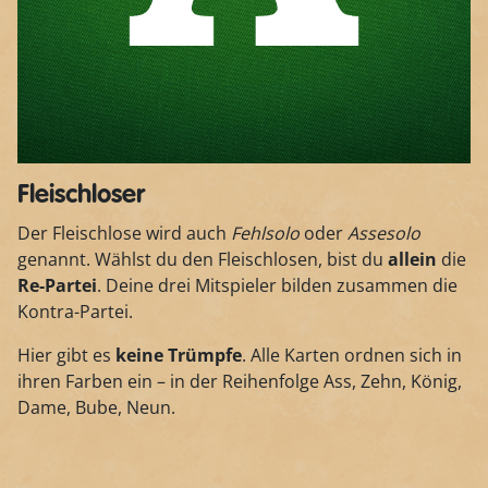
Fleischloser
Der Fleischlose wird auch
Fehlsolo
oder
Assesolo
genannt. Wählst du den Fleischlosen, bist du
allein
die
Re-Partei
. Deine drei Mitspieler bilden zusammen die
Kontra-Partei.
Hier gibt es
keine Trümpfe
. Alle Karten ordnen sich in
ihren Farben ein – in der Reihenfolge Ass, Zehn, König,
Dame, Bube, Neun.