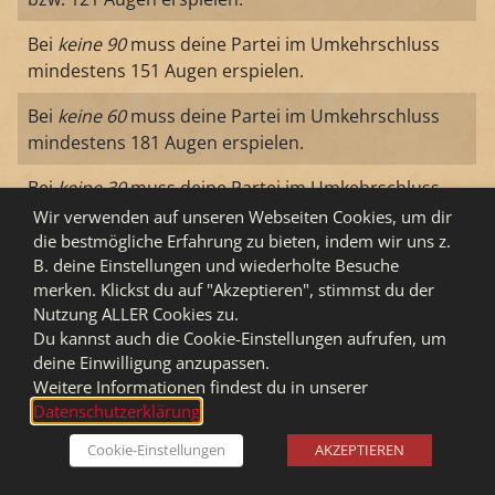
Bei
keine 90
muss deine Partei im Umkehrschluss
mindestens 151 Augen erspielen.
Bei
keine 60
muss deine Partei im Umkehrschluss
mindestens 181 Augen erspielen.
Bei
keine 30
muss deine Partei im Umkehrschluss
mindestens 211 Augen erspielen.
Wir verwenden auf unseren Webseiten Cookies, um dir
die bestmögliche Erfahrung zu bieten, indem wir uns z.
Bei
keine 0 / schwarz
muss deine Partei alle 240
B. deine Einstellungen und wiederholte Besuche
Augen erspielen.
merken. Klickst du auf "Akzeptieren", stimmst du der
Nutzung ALLER Cookies zu.
Du kannst auch die Cookie-Einstellungen aufrufen, um
Auch für die Absagen hast du
nicht unendlich Zeit
.
deine Einwilligung anzupassen.
Keine 90
ist mit mindestens zehn Handkarten möglich,
Weitere Informationen findest du in unserer
keine 60
mit mindestens neun,
keine 30
mit
Datenschutzerklärung
.
mindestens acht und
schwarz
mit mindestens sieben.
Cookie-Einstellungen
AKZEPTIEREN
Spielt ihr eine
Hochzeit
kann es auch sein, dass ihr mit
je einer Handkarte weniger bei der Partei-Klärung im