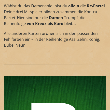
Wählst du das Damensolo, bist du
allein
die
Re-Partei
.
Deine drei Mitspieler bilden zusammen die Kontra-
Partei. Hier sind nur die
Damen
Trumpf, die
Reihenfolge
von Kreuz bis Karo
bleibt.
Alle anderen Karten ordnen sich in den passenden
Fehlfarben ein – in der Reihenfolge Ass, Zehn, König,
Bube, Neun.