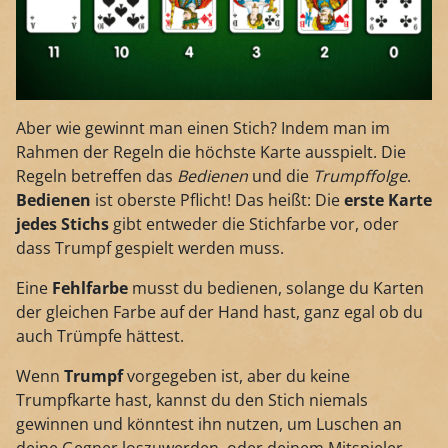
Aber wie gewinnt man einen Stich? Indem man im
Rahmen der Regeln die höchste Karte ausspielt. Die
Regeln betreffen das
Bedienen
und die
Trumpffolge
.
Bedienen
ist oberste Pflicht! Das heißt: Die
erste Karte
jedes Stichs
gibt entweder die Stichfarbe vor, oder
dass Trumpf gespielt werden muss.
Eine
Fehlfarbe
musst du bedienen, solange du Karten
der gleichen Farbe auf der Hand hast, ganz egal ob du
auch Trümpfe hättest.
Wenn
Trumpf
vorgegeben ist, aber du keine
Trumpfkarte hast, kannst du den Stich niemals
gewinnen und könntest ihn nutzen, um Luschen an