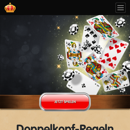
JETZT SPIELEN
Doppelkopf-Regeln