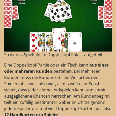
So ist das Spielfeld im Doppelkopf Palast aufgeteilt.
Eine Doppelkopf-Partie oder ein Tisch kann
aus einer
oder mehreren Runden
bestehen. Bei mehreren
Runden muss die Rundenzahl ein Vielfaches der
Spielerzahl sein – also vier, acht, zwölf usw. So ist
sicher, dass jeder einmal Aufspielen kann und somit
ausgeglichene Chancen herrschen. Am Rundenbeginn
teilt ein zufällig bestimmter Geber im Uhrzeigersinn
jedem Spieler dreimal vier Doppelkopf-Karten aus, also
12 Handkarten pro Spieler
.