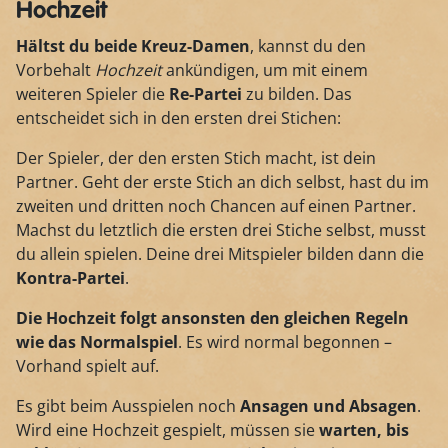
Hochzeit
Hältst du beide Kreuz-Damen
, kannst du den
Vorbehalt
Hochzeit
ankündigen, um mit einem
weiteren Spieler die
Re-Partei
zu bilden. Das
entscheidet sich in den ersten drei Stichen:
Der Spieler, der den ersten Stich macht, ist dein
Partner. Geht der erste Stich an dich selbst, hast du im
zweiten und dritten noch Chancen auf einen Partner.
Machst du letztlich die ersten drei Stiche selbst, musst
du allein spielen. Deine drei Mitspieler bilden dann die
Kontra-Partei
.
Die Hochzeit folgt ansonsten den gleichen Regeln
wie das Normalspiel
. Es wird normal begonnen –
Vorhand spielt auf.
Es gibt beim Ausspielen noch
Ansagen und Absagen
.
Wird eine Hochzeit gespielt, müssen sie
warten, bis