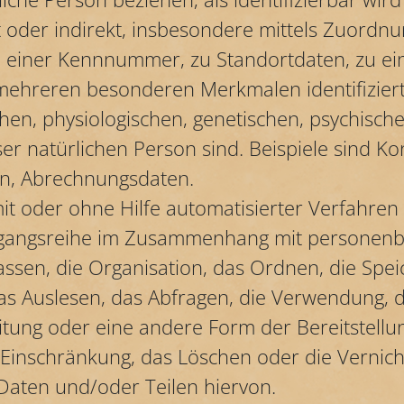
t oder indirekt, insbesondere mittels Zuordn
 einer Kennnummer, zu Standortdaten, zu ei
mehreren besonderen Merkmalen identifiziert
en, physiologischen, genetischen, psychischen
eser natürlichen Person sind. Beispiele sind K
n, Abrechnungsdaten.
mit oder ohne Hilfe automatisierter Verfahre
rgangsreihe im Zusammenhang mit personen
assen, die Organisation, das Ordnen, die Spe
s Auslesen, das Abfragen, die Verwendung, d
itung oder eine andere Form der Bereitstellu
 Einschränkung, das Löschen oder die Vernic
aten und/oder Teilen hiervon.