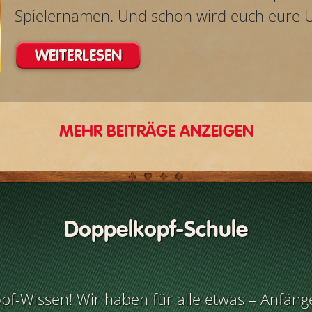
Spielernamen. Und schon wird euch eure U
WEITERLESEN
MEHR BEITRÄGE ANZEIGEN
Doppelkopf-Schule
pf-Wissen! Wir haben für alle etwas – Anfänge