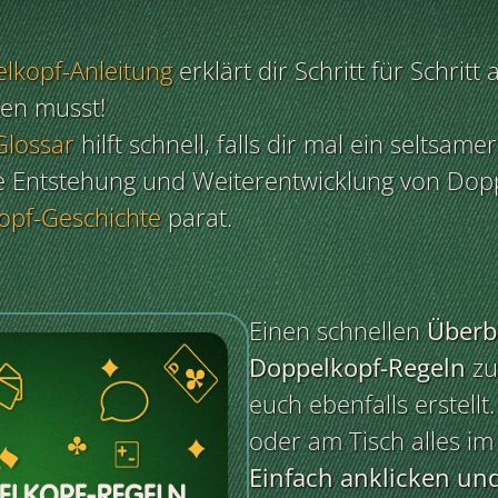
lkopf-Anleitung
erklärt dir Schritt für Schritt 
sen musst!
Glossar
hilft schnell, falls dir mal ein seltsam
ie Entstehung und Weiterentwicklung von Dop
opf-Geschichte
parat.
Einen schnellen
Überbl
Doppelkopf-Regeln
zu
euch ebenfalls erstellt
oder am Tisch alles im 
Einfach anklicken un